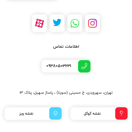
اطلاعات تماس
09380503231
تهران، سهروردی، خ حسینی (سورنا) ، پاساژ سهیل، پلاک 13
نقشه گوگل
نقشه ویز