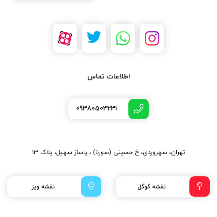
اطلاعات تماس
09380503231
تهران، سهروردی، خ حسینی (سورنا) ، پاساژ سهیل، پلاک 13
نقشه گوگل
نقشه ویز