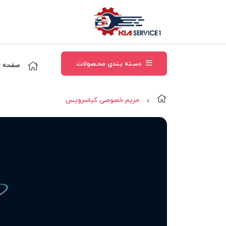
دسـته بـندی محـصولات
صفحه ا
حریم خصوصی کياسرويس