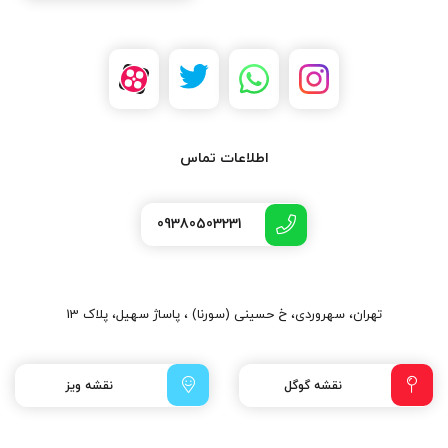
اطلاعات تماس
09380503231
تهران، سهروردی، خ حسینی (سورنا) ، پاساژ سهیل، پلاک 13
نقشه گوگل
نقشه ویز