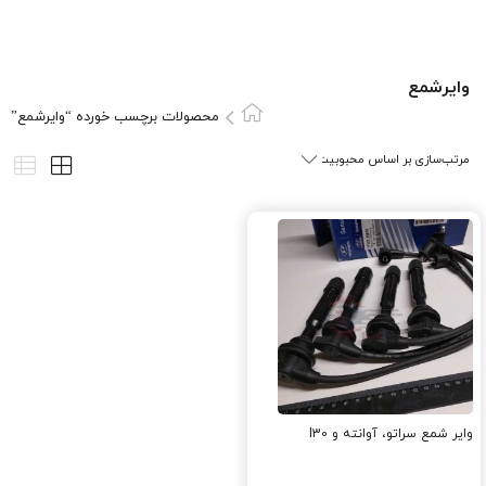
وایرشمع
محصولات برچسب خورده “وایرشمع”
وایر شمع سراتو، آوانته و I30