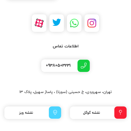
اطلاعات تماس
09380503231
تهران، سهروردی، خ حسینی (سورنا) ، پاساژ سهیل، پلاک 13
نقشه گوگل
نقشه ویز