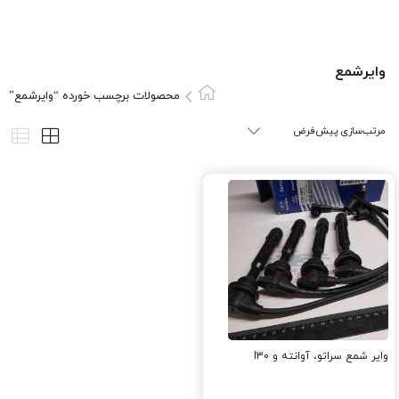
وایرشمع
محصولات برچسب خورده “وایرشمع”
وایر شمع سراتو، آوانته و I30