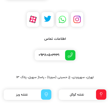
اطلاعات تماس
09380503231
تهران، سهروردی، خ حسینی (سورنا) ، پاساژ سهیل، پلاک 13
نقشه گوگل
نقشه ویز