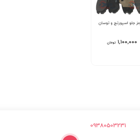
مز جلو اسپورتج و توسان
۱,۱۰۰,۰۰۰
تومان
09380503231