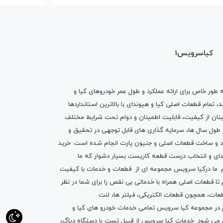
کیاسرویس1
ه طور خاص برای ارائه عملکرد و طول عمر خودروهای کیا و
تمام قطعات اصلی کیا و هیوندای با بالاترین استانداردها
نان از کیفیت، قابلیت اطمینان و دوام تحت شرایط مختلف
ول سال ها، سرمایه گذاری های قابل توجهی در تحقیق و
اد و ساخت قطعات اصلی و جنیون پارت انجام شده است.
خرید
دای
و انتخاب درست قطعه کاریست بسیار دشوار که ما
.
ما درکیا سرویس مجموعه ای از
قطعات
و
خدمات
با کیفیت
م تا قطعات اصلی همراه با خدماتی بی نقص را برای شما در نظر
ز قطعات، همچون قطعات
الکتریکی
،
فیلتر ها
،
لنت
یم در مجموعه کیا سرویس تمامی خدمات خودرو های کیا و
م می شود. خدمات کیا سرویس از قبیل
تست با دستگاه دیاگ
،