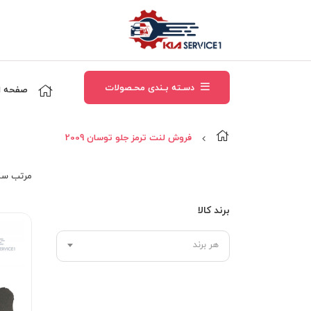
دسـته بـندی محـصولات
صفحه ا
فروش لنت ترمز جلو توسان 2009
مرتب‌ سا
برند کالا
هر برند