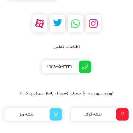
اطلاعات تماس
09380503231
تهران، سهروردی، خ حسینی (سورنا) ، پاساژ سهیل، پلاک 13
نقشه گوگل
نقشه ویز