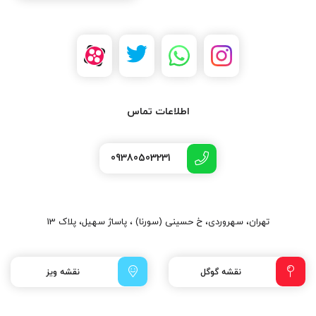
اطلاعات تماس
09380503231
تهران، سهروردی، خ حسینی (سورنا) ، پاساژ سهیل، پلاک 13
نقشه گوگل
نقشه ویز