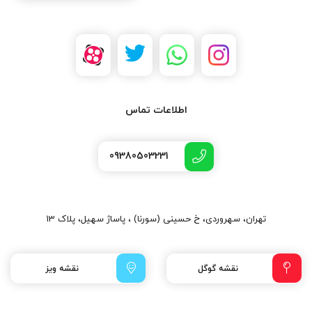
اطلاعات تماس
09380503231
تهران، سهروردی، خ حسینی (سورنا) ، پاساژ سهیل، پلاک 13
نقشه گوگل
نقشه ویز