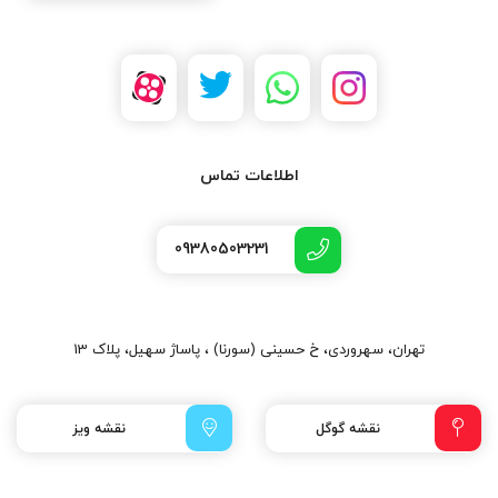
اطلاعات تماس
09380503231
تهران، سهروردی، خ حسینی (سورنا) ، پاساژ سهیل، پلاک 13
نقشه گوگل
نقشه ویز