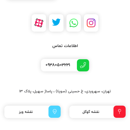
اطلاعات تماس
09380503231
تهران، سهروردی، خ حسینی (سورنا) ، پاساژ سهیل، پلاک 13
نقشه گوگل
نقشه ویز