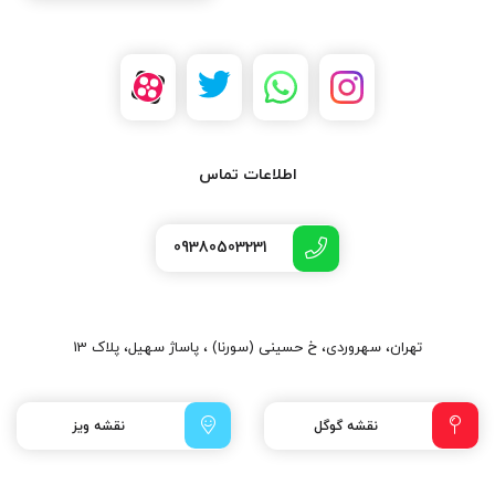
اطلاعات تماس
09380503231
تهران، سهروردی، خ حسینی (سورنا) ، پاساژ سهیل، پلاک 13
نقشه گوگل
نقشه ویز