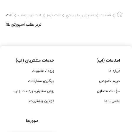
صدای سوت یا خرخر از لنت ترمز بلند شد، به این معناست که باید
لنت‌هایتان را تعویض کنید. لنت ترمز جلو دارای زائده ای میباشد که در
قطعات
تعلیق و جلو بندي
لنت ترمز
لنت ترمز عقب
لنت
زمان تمام شدن لنت باعث سود کشیدن لنت شده و راننده را آگاه
ترمز عقب اسپورتج SL
میسازد. از میان شکاف‌های رینگ خورو می‌توانید لنت ترمز را ببینید.
حداقل ۳ میلی‌متر از لنت باید قابل رویت باشد. اگر چیزی کمتر از ۳
میلی‌متر می‌بینید، باید لنت‌ها را تعویض کنید. اگر در زمان ترمز، فرمان
خودرو به یک سمت می‌کشد، احتمالا نیاز به تعویض لنت دارید. البته
ممکن است خرابی کالیپرها نیز عامل این موضوع باشد.
اطلاعات (اپ)
خدمات مشتریان (اپ)
درباره ما
ورود / عضویت
حریم خصوصی
پیگیری سفارشات
سؤالات متداول
روش سفارش، پرداخت و ارسال
تماس با ما
قوانین و مقررات
مجوزها