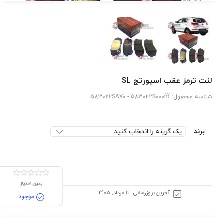
لنت ترمز عقب اسپورتج SL
شناسه محصول:
583022SA70 - 583022S000fff
برند
بدون امتیاز
آخرین بروزرسانی : 11 مرداد, 1405
موجود