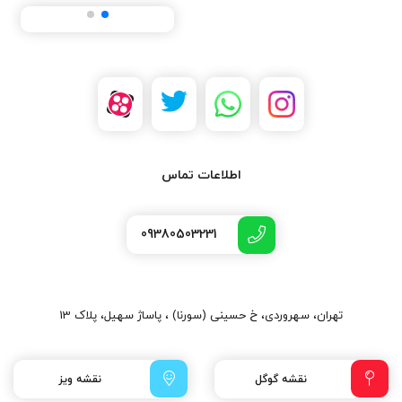
اطلاعات تماس
09380503231
تهران، سهروردی، خ حسینی (سورنا) ، پاساژ سهیل، پلاک 13
نقشه گوگل
نقشه ویز