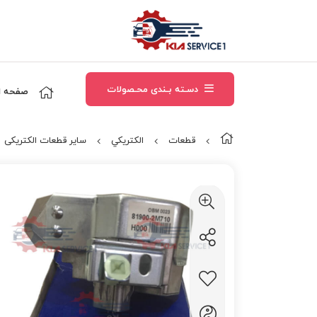
دسـته بـندی محـصولات
صفحه ا
قطعات
الکتريکي
سایر قطعات الکتریکی