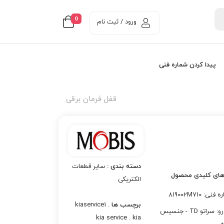
0
ورود / ثبت نام
پیدا کردن شماره فنی
قفل فرمان برقی
دسته بندی :
سایر قطعات
های کلیدی محصول
الکتریکی
نی: 819002M710
برچسب ها
kiaservice1 .
خودرو: سراتو TD - جنسیس
kia service . kia