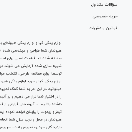
سؤالات متداول
حريم خصوصي
قوانين و مقررات
لوازم یدکی کیا و لوازم یدکی هیوندای ب
هیوندای شما طراحی و مهندسی شده اند، 
ساخته شده اند. قطعات اصلی برای اطمی
شبیه سازی شده آزمایش می شوند. در ط
توسعه برای مطالعه طراحی، انتخاب مو
لوازم یدکی کیا
و
خرید لوازم یدکی هیون
میتوانیم در این امر به شما کمک نماییم
را در اختیار شما قرار می دهیم و بر آنی
داشته باشیم. ما گروه های فراوانی ا
ترمز
و
ریموت
را برایتان فراهم نموده ا
هیوندای در محل و درب منزل شما انجا
بازدید کلی خودرو،
تعویض لنت
،
سرویس