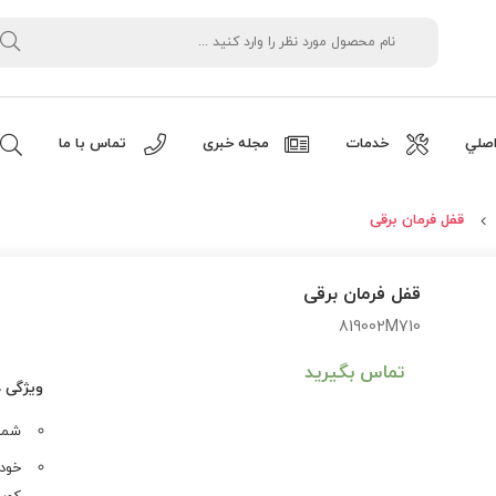
صلي
خدمات
مجله خبری
تماس با ما
قفل فرمان برقی
قفل فرمان برقی
819002M710
تماس بگیرید
ویژگی 
شماره ف