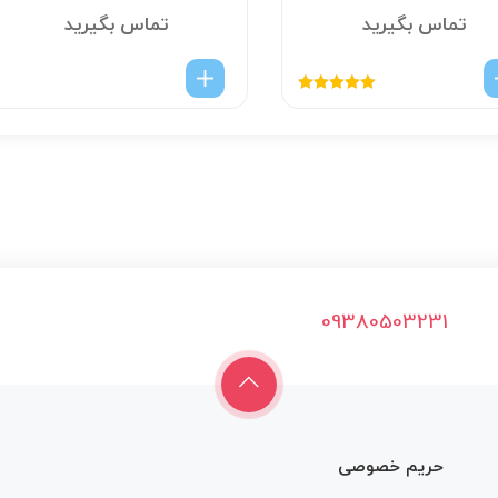
تماس بگیرید
تماس بگیرید
امتیاز
5.00
از
5
09380503231
حریم خصوصی