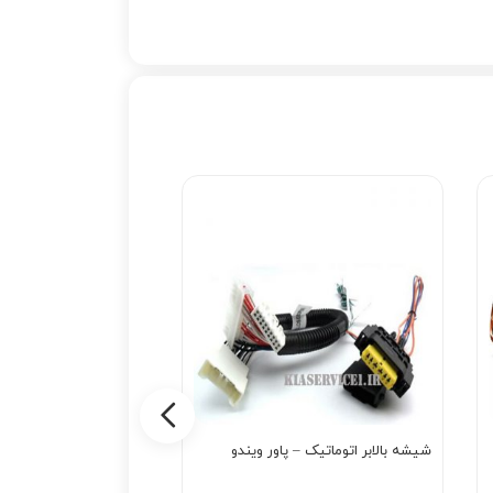
شیشه بالابر اتوماتیک – پاور ویندو
ریموت سانتافه