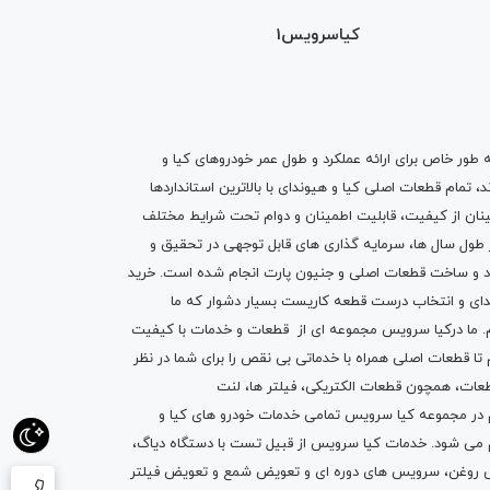
کیاسرویس1
ه طور خاص برای ارائه عملکرد و طول عمر خودروهای کیا و
تمام قطعات اصلی کیا و هیوندای با بالاترین استانداردها
نان از کیفیت، قابلیت اطمینان و دوام تحت شرایط مختلف
ول سال ها، سرمایه گذاری های قابل توجهی در تحقیق و
اد و ساخت قطعات اصلی و جنیون پارت انجام شده است.
خرید
دای
و انتخاب درست قطعه کاریست بسیار دشوار که ما
.
ما درکیا سرویس مجموعه ای از
قطعات
و
خدمات
با کیفیت
م تا قطعات اصلی همراه با خدماتی بی نقص را برای شما در نظر
ز قطعات، همچون قطعات
الکتریکی
،
فیلتر ها
،
لنت
یم در مجموعه کیا سرویس تمامی خدمات خودرو های کیا و
م می شود. خدمات کیا سرویس از قبیل
تست با دستگاه دیاگ
،
 روغن
، سرویس های دوره ای و تعویض شمع و ت
عویض فیلتر