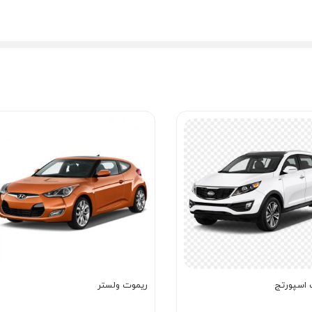
 اسپورتج
ریموت ولستر