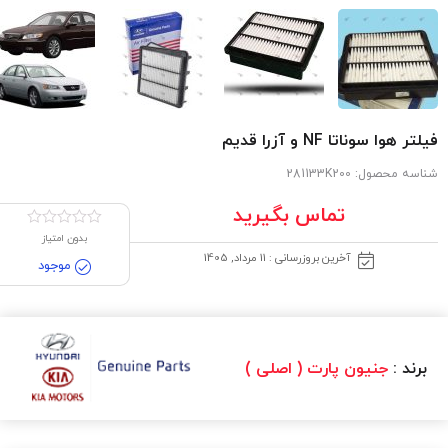
فیلتر هوا سوناتا NF و آزرا قدیم
شناسه محصول:
281133K200
تماس بگیرید
بدون امتیاز
آخرین بروزرسانی : 11 مرداد, 1405
موجود
برند :
جنیون پارت ( اصلی )