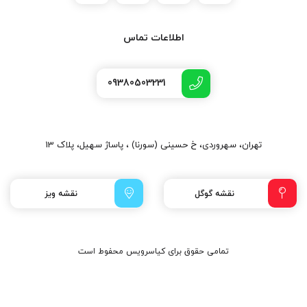
اطلاعات تماس
09380503231
تهران، سهروردی، خ حسینی (سورنا) ، پاساژ سهیل، پلاک 13
نقشه گوگل
نقشه ویز
تمامی حقوق برای کیاسرویس محفوط است