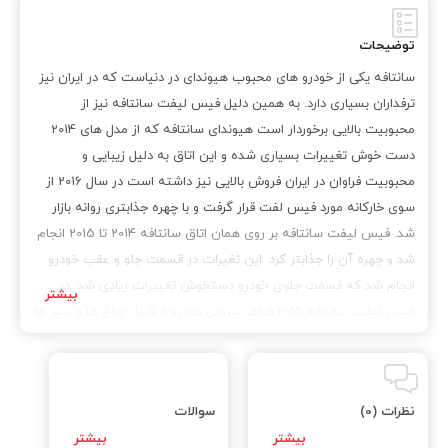
توضیحات
سانتافه یکی از خودرو های محبوب هیوندای در دنیاست که در ایران نیز
ترفداران بسیاری دارد. به همین دلیل فیس لیفت سانتافه نیز از
محبوبیت بالایی برخوردار است هیوندای سانتافه که از مدل های 2014
دست خوش تغییرات بسیاری شده و این اتاق به دلیل زیبایی و
محبوبیت فراوان در ایران فروش بالایی نیز داشته است در سال 2016 از
سوی خارکانه مورد فیس لفت قرار گرفت و با چهره جذابتری روانه بازار
شد. فیس لیفت سانتافه بر روی همان اتاق سانتافه 2014 تا 2015 انجام
شد و چهره آن را جذابتر کرد. این تغیرات در قسمت جلو و عقب خودرو
انجام شد که قسمت جلوی خودرو دستخوش تغییرات زیادی شد. در
فیس لیفت سانتافه 2015 ضاهر بیرونی خودرو از قبیل چراغ ها و سپر ها
تغییر کرده و دستخوش طراهی جدید و جذابی شده است. ما در
مجموعه کیاسرویس خدمات ویژه ای برای فیس لیفت سانتافه 2014 و
فیس لیفت سانتافه 2015 ارائه می کنیم تا مالکان سانتافه های 2014 و
نظرات (0)
سوالات
2015 نیز بتوانند ضاهر خودروی خود را به سانتافه های 2017 تغییر دهند.
فیس لیفت سانتافه به 2017 در مجموعه ما با قطعات اصلی و ارجینال