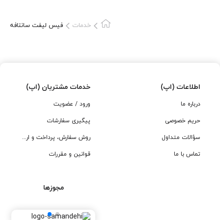
با یکدیگر متفاوت می باشد و برای نصب چراغ 2017 باید دقت لازم در
اتصال سیمکشی ها به عمل آید تا از بروز هرگونه ایراد در سیمکشی
خدمات
فیس لیفت سانتافه
جلوگیری شور. چراغ های قدیمی در برخی موارد دارای لامپ زنون نیز
نیستند که این خود نیازمند اعمال تغییرات جداگانه برای نصب چراغ های
جدید که زنون دار هستند می باشد. در مواردی که خود چراغ قدیمی
دارای زنون هستند لامپ و ترانس ار چراغ جدا شده و بر روی چراغ جدید
نصب می شوند. 2- جلوپنجره: قسمت بعدی که مورد تعویض قرار می
اطلاعات (اپ)
خدمات مشتریان (اپ)
گیرد جلو پنجره است. در مدل 2014، همانطور که در تصویر میبینیدجلو
درباره ما
ورود / عضویت
پنجره خطوط پهن تری دارد و به رنگ استیل براق می باشد، اما در مدل
حریم خصوصی
پیگیری سفارشات
2017 خطوط باریکتر شده اند و رنگ آن نیز به استیل مات تغییر کرده
است. 3- سپر جلو: بیشترین تغییر انجام شده در طراحی سپر جلو
سؤالات متداول
روش سفارش، پرداخت و ارسال
میباشد. سپر به طور کامل تغییر کرده است.قسمت زیر سپر، شبکه
تماس با ما
قوانین و مقررات
سپر، قاب وسط سپر، قاب پرژگتور و زه های استیل روی سپر با تغییر در
مودل جدید بسیار زیبا تر شده اند. این مجموعه به صورت کامل با مدل
قبلی تعویض می شود. 4 - مه شکن: مه شکن ها نیز تغییر دیگریست
مجوزها
که صورت گرفته است و تصویر آن را در بالا می بینید. ظاهر آن کاملا
تغییر کرده است و دی لایت که قبلا به شکل حرف L و در پایین چراغ