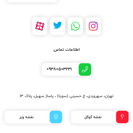
بوده به صورت یک خط در بالای مه شکن قرار دارد و پس از نصب این
طور به نظر می رسد که کاملا از مه شکن جداست
اطلاعات تماس
09380503231
تهران، سهروردی، خ حسینی (سورنا) ، پاساژ سهیل، پلاک 13
نقشه گوگل
نقشه ویز