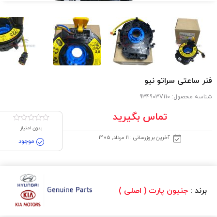
فنر ساعتی سراتو نیو
شناسه محصول:
934903V110
تماس بگیرید
بدون امتیاز
آخرین بروزرسانی : 11 مرداد, 1405
موجود
برند :
جنیون پارت ( اصلی )