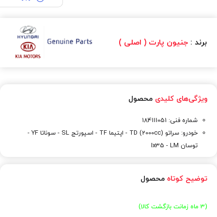
برند :
جنیون پارت ( اصلی )
ویژگی‌های کلیدی
محصول
شماره فنی: 184111051
خودرو: سراتو TD (2000cc) - اپتیما TF - اسپورتج SL - سوناتا YF -
توسان Ix35 - LM
توضیح کوتاه
محصول
(3 ماه زمانت بازگشت کالا)