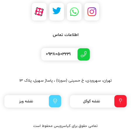
کدام است؟ از میان تنوع بالای شمع های موتور، برخی انتخاب مناسب
تری برای خودروی سراتو به شمار می روند. می توان این نمونه از شمع
ها را از فروشگاه های معتبر اینترنتی و آنلاین خریداری کرد. از نمونه
شمع های اصلی و اورجینال خودروی سراتو، می توانیم به موارد زیر اشاره
کنیم: شمع ایریدیوم یا معمولی شمع سراتو سوزنی یا پلاتینیوم بدون
اطلاعات تماس
تردید از میان این دو نوع شمع سراتو سایپا، بهترین انتخاب شمع اصلی
خواهد بود. تنها کافیست در زمان خرید این محصول، به نوع برند و مارک
آن توجه شود. شما می توانید با کارشناسان ما ارتباط برقرار کرده و پیش
09380503231
از اقدام به خرید این محصول، از ایشان مشاوره دریافت کنید. شما
همچنین میتوانید برای خرید قطعات کیا و هیوندای به فروشگاه
کیاسرویس1 مراجعه نمایید و یا با کارشناسان ما تماس گرفته و مشاوره
تهران، سهروردی، خ حسینی (سورنا) ، پاساژ سهیل، پلاک 13
رایگان دریافت نمایید. در صورت نیاز به خدمات و تعمیرات کیا و
هیوندای نیز با ما در تماس باشید تا از راهنمایی و مشاوره ما بهره مند
شوید
نقشه گوگل
نقشه ویز
تمامی حقوق برای کیاسرویس محفوط است