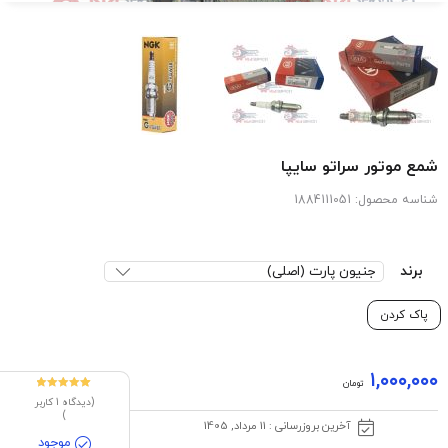
شمع موتور سراتو سایپا
شناسه محصول:
1884111051
برند
پاک کردن
۱,۰۰۰,۰۰۰
تومان
1
امتیازدهی
(دیدگاه
1
کاربر
5.00
از 5 در
)
امتیازدهی
آخرین بروزرسانی : 11 مرداد, 1405
مشتری
موجود