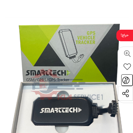
حراج!