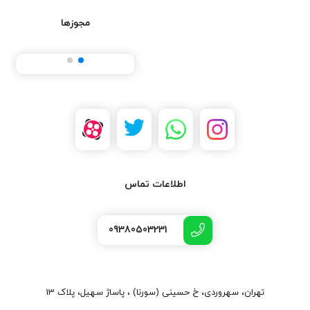
رفت و آمد وسیله نقلیه استفاده کنند. اگر مشکوک به این موضوع
مجوزها
هستید، می‌توانید یک ردیاب GPS را که در وسیله نقلیه شما پنهان
شده است پیدا کنید. استفاده از جی پی اس خودرو کار سختی ندارد و
تقریبا هر کسی می‌تواند از آن استفاده کند، اما استفاده از هر دستگاه
ممکن است قدری متفاوت باشد. تفاوت اصلی منبع تغذیه است. برخی
از جی پی اس‌های موجود در خودروها برای اتصال به کانکتور عیب یابی
طراحی شده‌اند. این جی پی اس‌ها درست در زیر پای راننده تعبیه
می‌شوند. سایر ردیاب‌های خودرو طوری ساخته شده‌اند که به فندک یا
سوکت لوازم جانبی متصل می‌شوند و محل نصب آنها را محدود می‌کنند.
نصب و استفاده از این ردیاب‌ها راحت خواهد بود، اما بعضی از این
اطلاعات تماس
ردیاب‌ها زمانی که رانندگی نمی‌کنید، انرژی را از باتری می‌گیرند. در این
صورت باید ردیاب را از منبع تغذیه بکشید تا از خرابی باتری خودرو
09380503231
جلوگیری فرمایید. در موتور سیکلت ها با نصب ردیاب موتور سیکلت
میتوان از سرقت آن جلوگیری کرد. موتور ها از خودرو بیشتر در معرض
سرقت قرار دارند و می توان با نصب GPS موتور سیکلت از سرقت آنها تا
حد زیادی جلوگیری کرد
تهران، سهروردی، خ حسینی (سورنا) ، پاساژ سهیل، پلاک 13