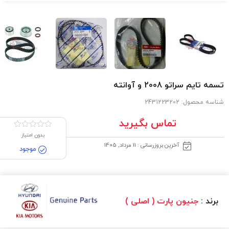
تسمه تایم سراتو 2008 و آوانته
شناسه محصول:
2431223202
تماس بگیرید
بدون امتیاز
آخرین بروزرسانی : 11 مرداد, 1405
موجود
برند :
جنیون پارت ( اصلی )