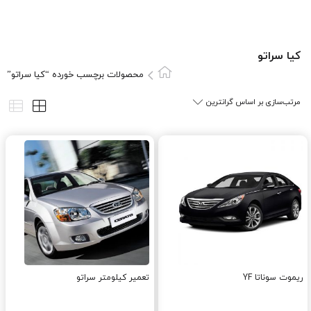
کيا سراتو
محصولات برچسب خورده “کيا سراتو”
ریموت سوناتا YF
تعمیر کیلومتر سراتو