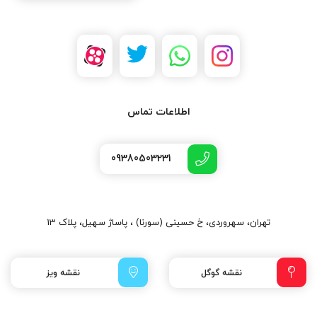
اطلاعات تماس
09380503231
تهران، سهروردی، خ حسینی (سورنا) ، پاساژ سهیل، پلاک 13
نقشه گوگل
نقشه ویز