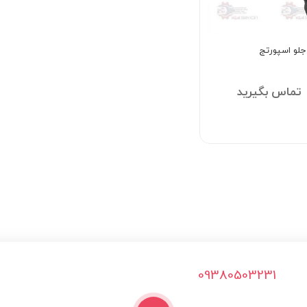
جلو اسپورتج
تماس بگیرید
09380503231