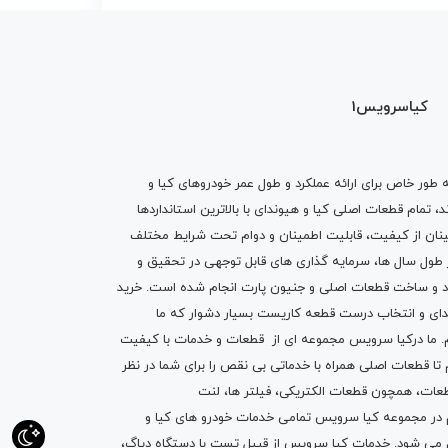
کیاسرویس1
ه طور خاص برای ارائه عملکرد و طول عمر خودروهای کیا و
تمام قطعات اصلی کیا و هیوندای با بالاترین استانداردها
نان از کیفیت، قابلیت اطمینان و دوام تحت شرایط مختلف
ول سال ها، سرمایه گذاری های قابل توجهی در تحقیق و
اد و ساخت قطعات اصلی و جنیون پارت انجام شده است.
خرید
دای
و انتخاب درست قطعه کاریست بسیار دشوار که ما
.
ما درکیا سرویس مجموعه ای از
قطعات
و
خدمات
با کیفیت
م تا قطعات اصلی همراه با خدماتی بی نقص را برای شما در نظر
ز قطعات، همچون قطعات
الکتریکی
،
فیلتر ها
،
لنت
یم در مجموعه کیا سرویس تمامی خدمات خودرو های کیا و
م می شود. خدمات کیا سرویس از قبیل
تست با دستگاه دیاگ
،