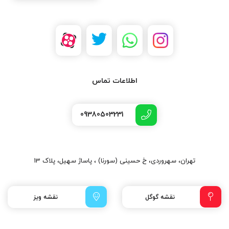
اطلاعات تماس
09380503231
تهران، سهروردی، خ حسینی (سورنا) ، پاساژ سهیل، پلاک 13
نقشه گوگل
نقشه ویز