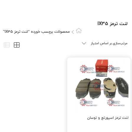
لنت ترمز IX35
محصولات برچسب خورده “لنت ترمز IX35”
لنت ترمز اسپورتج و توسان