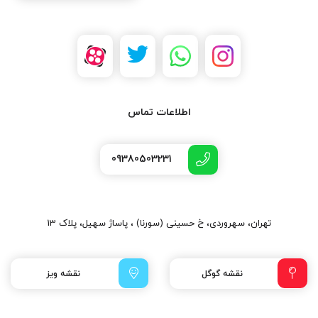
اطلاعات تماس
09380503231
تهران، سهروردی، خ حسینی (سورنا) ، پاساژ سهیل، پلاک 13
نقشه گوگل
نقشه ویز