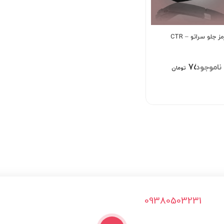
 جلو سراتو – CTR
۷۵۰,۰۰۰
تومان
09380503231