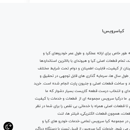
کیاسرویس1
ه طور خاص برای ارائه عملکرد و طول عمر خودروهای کیا و
تمام قطعات اصلی کیا و هیوندای با بالاترین استانداردها
نان از کیفیت، قابلیت اطمینان و دوام تحت شرایط مختلف
ول سال ها، سرمایه گذاری های قابل توجهی در تحقیق و
اد و ساخت قطعات اصلی و جنیون پارت انجام شده است.
خرید
دای
و انتخاب درست قطعه کاریست بسیار دشوار که ما
.
ما درکیا سرویس مجموعه ای از
قطعات
و
خدمات
با کیفیت
م تا قطعات اصلی همراه با خدماتی بی نقص را برای شما در نظر
ز قطعات، همچون قطعات
الکتریکی
،
فیلتر ها
،
لنت
یم در مجموعه کیا سرویس تمامی خدمات خودرو های کیا و
م می شود. خدمات کیا سرویس از قبیل
تست با دستگاه دیاگ
،