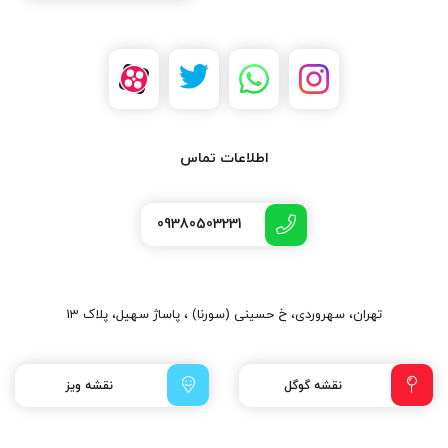
اطلاعات تماس
09380503231
تهران، سهروردی، خ حسینی (سورنا) ، پاساژ سهیل، پلاک 13
نقشه گوگل
نقشه ویز