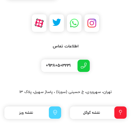
اطلاعات تماس
09380503231
تهران، سهروردی، خ حسینی (سورنا) ، پاساژ سهیل، پلاک 13
نقشه گوگل
نقشه ویز