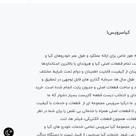
کیاسرویس1
ه طور خاص برای ارائه عملکرد و طول عمر خودروهای کیا و
تمام قطعات اصلی کیا و هیوندای با بالاترین استانداردها
نان از کیفیت، قابلیت اطمینان و دوام تحت شرایط مختلف
ول سال ها، سرمایه گذاری های قابل توجهی در تحقیق و
اد و ساخت قطعات اصلی و جنیون پارت انجام شده است.
خرید
دای
و انتخاب درست قطعه کاریست بسیار دشوار که ما
.
ما درکیا سرویس مجموعه ای از
قطعات
و
خدمات
با کیفیت
م تا قطعات اصلی همراه با خدماتی بی نقص را برای شما در نظر
ز قطعات، همچون قطعات
الکتریکی
،
فیلتر ها
،
لنت
یم در مجموعه کیا سرویس تمامی خدمات خودرو های کیا و
م می شود. خدمات کیا سرویس از قبیل
تست با دستگاه دیاگ
،