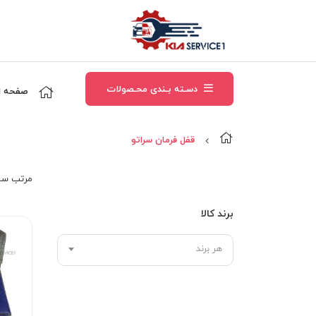
دسـته بـندی محـصولات
صفحه ا
قفل فرمان سراتو
مرتب‌ سا
برند کالا
هر برند