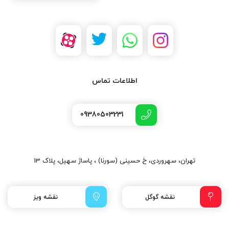
اطلاعات تماس
09380503231
تهران، سهروردی، خ حسینی (سورنا) ، پاساژ سهیل، پلاک 13
نقشه گوگل
نقشه ویز