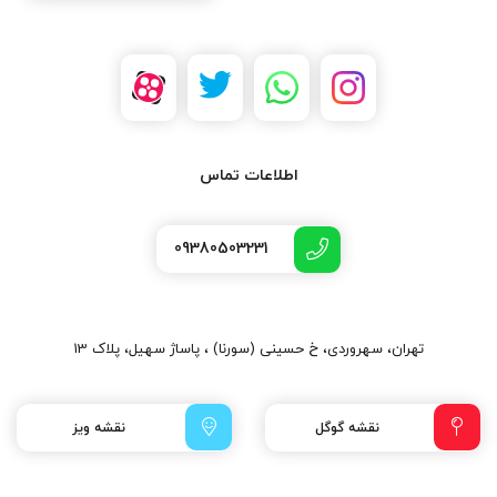
اطلاعات تماس
09380503231
تهران، سهروردی، خ حسینی (سورنا) ، پاساژ سهیل، پلاک 13
نقشه گوگل
نقشه ویز