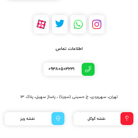
اطلاعات تماس
09380503231
تهران، سهروردی، خ حسینی (سورنا) ، پاساژ سهیل، پلاک 13
نقشه گوگل
نقشه ویز