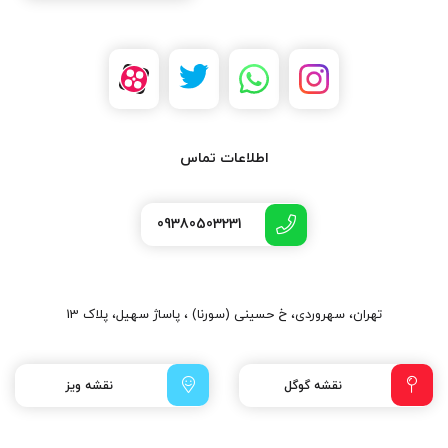
اطلاعات تماس
09380503231
تهران، سهروردی، خ حسینی (سورنا) ، پاساژ سهیل، پلاک 13
نقشه گوگل
نقشه ویز