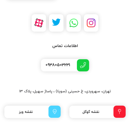
اطلاعات تماس
09380503231
تهران، سهروردی، خ حسینی (سورنا) ، پاساژ سهیل، پلاک 13
نقشه گوگل
نقشه ویز