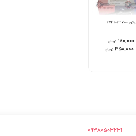
27410237
–
۱۸۰,۰۰۰
تومان
۳۵۰,۰۰۰
تومان
09380503231