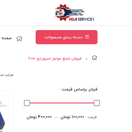
دسـته بـندی محـصولات
صفحه ا
فروش شمع موتور اسپورتج 2010
مرتب‌ سا
فیلتر براساس قیمت :
حداقل
حداکثر
100,000 تومان
400,000 تومان
قیمت:
—
قیمت
قیمت