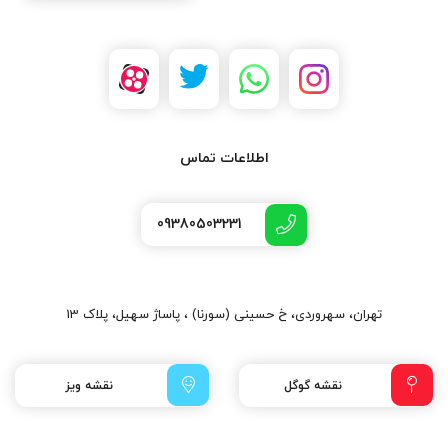
اطلاعات تماس
09380503231
تهران، سهروردی، خ حسینی (سورنا) ، پاساژ سهیل، پلاک 13
نقشه گوگل
نقشه ویز