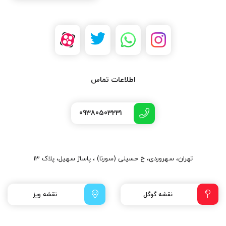
اطلاعات تماس
09380503231
تهران، سهروردی، خ حسینی (سورنا) ، پاساژ سهیل، پلاک 13
نقشه گوگل
نقشه ویز