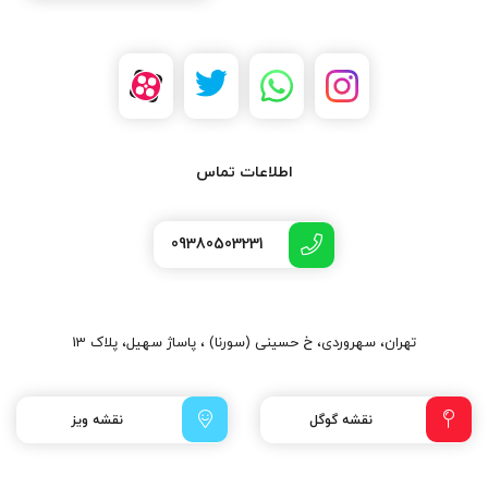
اطلاعات تماس
09380503231
تهران، سهروردی، خ حسینی (سورنا) ، پاساژ سهیل، پلاک 13
نقشه گوگل
نقشه ویز