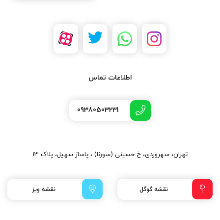
اطلاعات تماس
09380503231
تهران، سهروردی، خ حسینی (سورنا) ، پاساژ سهیل، پلاک 13
نقشه گوگل
نقشه ویز