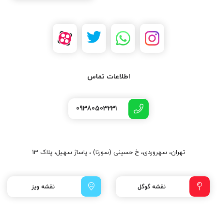
اطلاعات تماس
09380503231
تهران، سهروردی، خ حسینی (سورنا) ، پاساژ سهیل، پلاک 13
نقشه گوگل
نقشه ویز