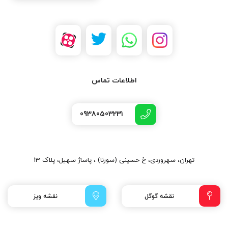
اطلاعات تماس
09380503231
تهران، سهروردی، خ حسینی (سورنا) ، پاساژ سهیل، پلاک 13
نقشه گوگل
نقشه ویز