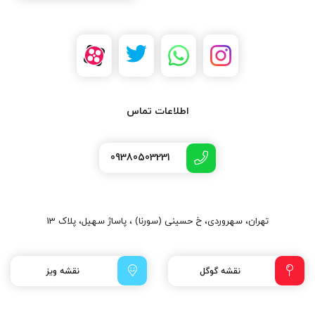
اطلاعات تماس
09380503231
تهران، سهروردی، خ حسینی (سورنا) ، پاساژ سهیل، پلاک 13
نقشه گوگل
نقشه ویز