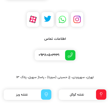
اطلاعات تماس
09380503231
تهران، سهروردی، خ حسینی (سورنا) ، پاساژ سهیل، پلاک 13
نقشه گوگل
نقشه ویز