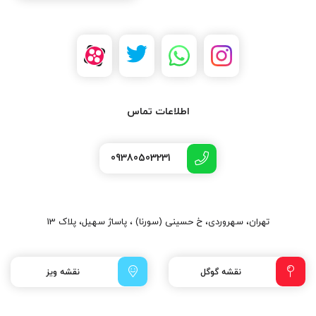
اطلاعات تماس
09380503231
تهران، سهروردی، خ حسینی (سورنا) ، پاساژ سهیل، پلاک 13
نقشه گوگل
نقشه ویز