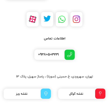
اطلاعات تماس
09380503231
تهران، سهروردی، خ حسینی (سورنا) ، پاساژ سهیل، پلاک 13
نقشه گوگل
نقشه ویز