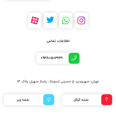
اطلاعات تماس
09380503231
تهران، سهروردی، خ حسینی (سورنا) ، پاساژ سهیل، پلاک 13
نقشه گوگل
نقشه ویز