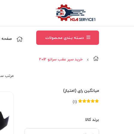
دسـته بـندی محـصولات
صفحه ا
خرید سپر عقب سراتو 2012
مرتب‌ سا
میانگین رای (امتیاز)
(1)
امتیاز
5
از 5
برند کالا