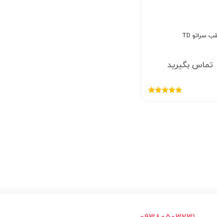
 سراتو TD
تماس بگیرید
امتیاز
5.00
از
5