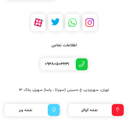
اطلاعات تماس
09380503231
تهران، سهروردی، خ حسینی (سورنا) ، پاساژ سهیل، پلاک 13
نقشه گوگل
نقشه ویز