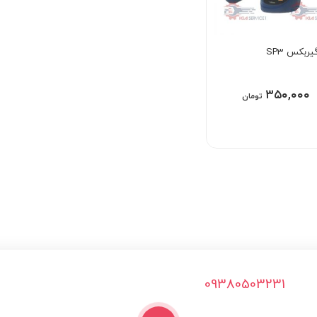
ربکس SP3
۳۵۰,۰۰۰
تومان
09380503231