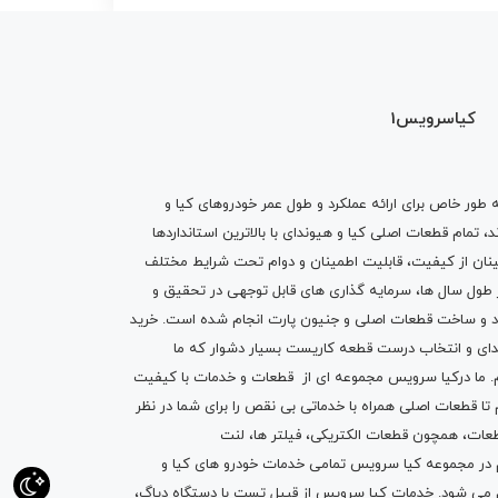
کیاسرویس1
ه طور خاص برای ارائه عملکرد و طول عمر خودروهای کیا و
تمام قطعات اصلی کیا و هیوندای با بالاترین استانداردها
نان از کیفیت، قابلیت اطمینان و دوام تحت شرایط مختلف
ول سال ها، سرمایه گذاری های قابل توجهی در تحقیق و
اد و ساخت قطعات اصلی و جنیون پارت انجام شده است.
خرید
دای
و انتخاب درست قطعه کاریست بسیار دشوار که ما
.
ما درکیا سرویس مجموعه ای از
قطعات
و
خدمات
با کیفیت
م تا قطعات اصلی همراه با خدماتی بی نقص را برای شما در نظر
ز قطعات، همچون قطعات
الکتریکی
،
فیلتر ها
،
لنت
یم در مجموعه کیا سرویس تمامی خدمات خودرو های کیا و
م می شود. خدمات کیا سرویس از قبیل
تست با دستگاه دیاگ
،